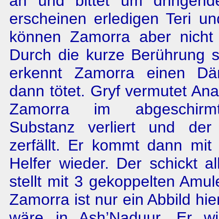
an und bittet um dringend
erscheinen erledigen Teri u
können Zamorra aber nicht d
Durch die kurze Berührung s
erkennt Zamorra einen D
dann tötet. Gryf vermutet An
Zamorra im abgeschirm
Substanz verliert und der
zerfällt. Er kommt dann mit
Helfer wieder. Der schickt a
stellt mit 3 gekoppelten Amul
Zamorra ist nur ein Abbild hie
wäre in Ash’Naduur. Er wi